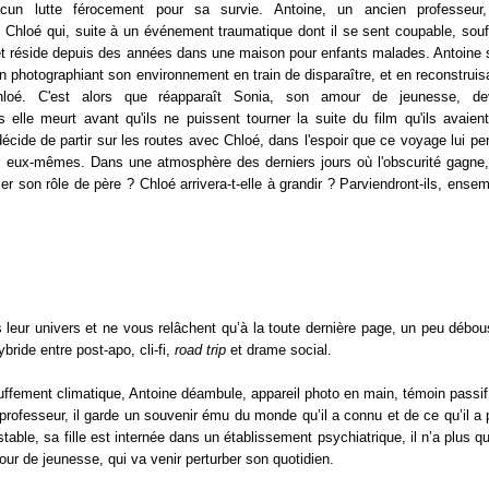
acun lutte férocement pour sa survie. Antoine, un ancien professeur
le Chloé qui, suite à un événement traumatique dont il se sent coupable, souf
et réside depuis des années dans une maison pour enfants malades. Antoine 
, en photographiant son environnement en train de disparaître, et en reconstruis
Chloé. C'est alors que réapparaît Sonia, son amour de jeunesse, de
elle meurt avant qu'ils ne puissent tourner la suite du film qu'ils avaient
ide de partir sur les routes avec Chloé, dans l'espoir que ce voyage lui pe
r eux-mêmes. Dans une atmosphère des derniers jours où l'obscurité gagne
mer son rôle de père ? Chloé arrivera-t-elle à grandir ? Parviendront-ils, ensem
leur univers et ne vous relâchent qu’à la toute dernière page, un peu débou
bride entre post-apo, cli-fi,
road trip
et drame social.
fement climatique, Antoine déambule, appareil photo en main, témoin passif
professeur, il garde un souvenir ému du monde qu’il a connu et de ce qu’il a 
 stable, sa fille est internée dans un établissement psychiatrique, il n’a plus q
ur de jeunesse, qui va venir perturber son quotidien.