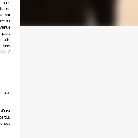
, rend
fre de
se bat
ant sa
venue
 jadis
rmette
, dans
ble, à
ssolé.
 d’une
perdu.
ue ses