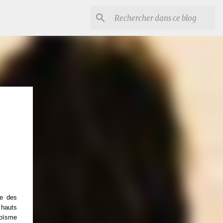
ée des
 hauts
goïsme