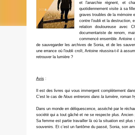
et l'anarchie règnent, et ch
quotidiennement visite à sa fil
graves troubles de la mémoire 
contre l'oubli et la destruction
relation douloureuse avec 
documentariste de renom, mais 
commencé ensemble. Antoine déc
de sauvegarder les archives de Sonia, et de les sauve
une errance où l'oubli croît, Antoine réussira-t-il à assu
retrouver la lumière ?
Avis
:
Il est des livres qui vous immergent complètement dans 
C’est le cas de
Nous entrerons dans la lumière
, roman hy
Dans un monde en déliquescence, asséché par le réchauf
société qui a tout gâché et ne se respecte plus. Ancien 
Sa femme est partie travailler là où la situation est plus
souvenirs. Et c’est un fantôme du passé, Sonia, son amo