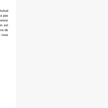
Astrud
va pas
rerons
on est
rve de
e vous